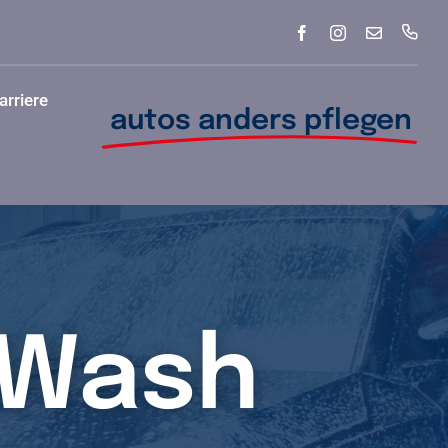
arriere
autos anders pflegen
Zum
Zum
Standort
Standort
Bochum
Rees
tWash