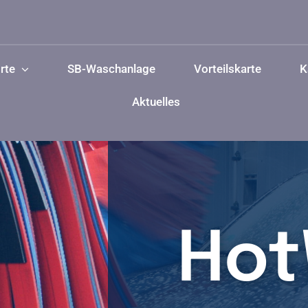
rte
SB-Waschanlage
Vorteilskarte
K
Aktuelles
Zum
Zum
Standort
Standort
Hünxe
Bottrop
Ho