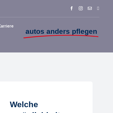
Karriere
autos anders pflegen
Zum
Zum
tandort
Standort
Bochum
Rees
Welche