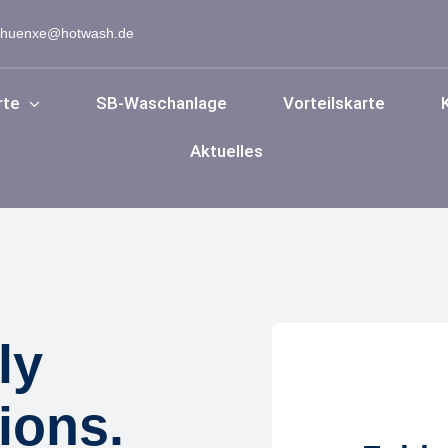
: huenxe@hotwash.de
rte
SB-Waschanlage
Vorteilskarte
Aktuelles
Zum
Zum
tandort
Standort
S
Hünxe
Bottrop
ly
ions.